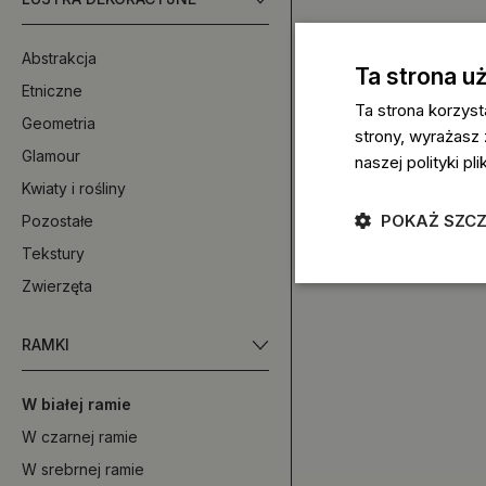
Abstrakcja
Ta strona u
Etniczne
Ta strona korzyst
Geometria
strony, wyrażasz
Glamour
naszej polityki p
Kwiaty i rośliny
POKAŻ SZC
Pozostałe
Tekstury
Zwierzęta
RAMKI
W białej ramie
W czarnej ramie
W srebrnej ramie