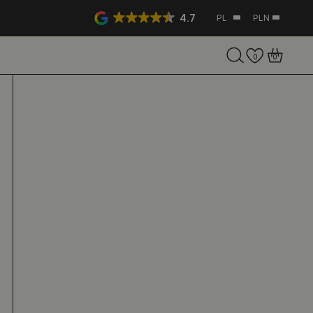
4.7
PL
PLN
0
0