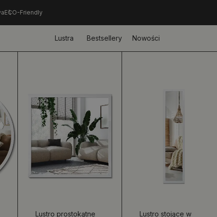
wa
ECO-Friendly
Lustra
Bestsellery
Nowości
Lustro prostokątne
Lustro stojące w