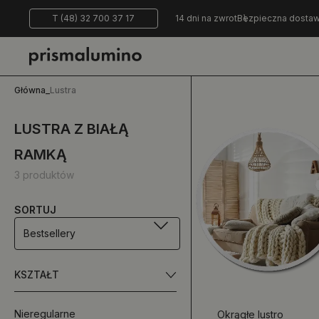
T (48) 32 700 37 17
14 dni na zwrot
Bezpieczna dosta
Główna
_
Lustra
LUSTRA Z BIAŁĄ
RAMKĄ
3 produktów
SORTUJ
Bestsellery
KSZTAŁT
Nieregularne
Okrągłe lustro