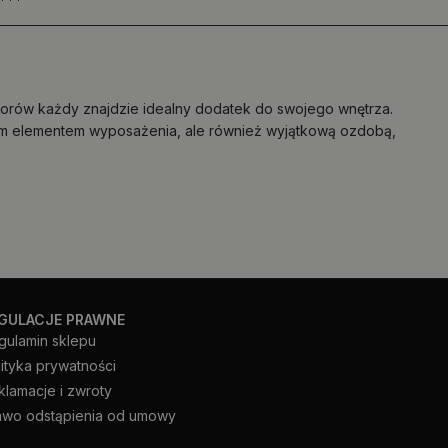
wzorów każdy znajdzie idealny dodatek do swojego wnętrza.
znym elementem wyposażenia, ale również wyjątkową ozdobą,
GULACJE PRAWNE
gulamin sklepu
lityka prywatności
klamacje i zwroty
awo odstąpienia od umowy