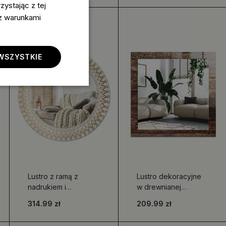
ystając z tej
 z warunkami
WSZYSTKIE
Lustro z ramą z
Lustro dekoracyjne
nadrukiem i
w drewnianej
motywem indiańskiej
teksturze deski
314.99 zł
209.99 zł
mandali