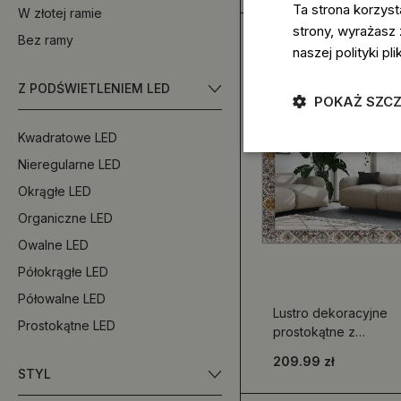
drewna
Ta strona korzyst
W złotej ramie
strony, wyrażasz
Bez ramy
naszej polityki p
Z PODŚWIETLENIEM LED
POKAŻ SZC
Kwadratowe LED
Nieregularne LED
Okrągłe LED
Organiczne LED
Owalne LED
Półokrągłe LED
Półowalne LED
Lustro dekoracyjne
Prostokątne LED
prostokątne z
kolorowymi wzorami
209.99 zł
kafelkowymi
STYL