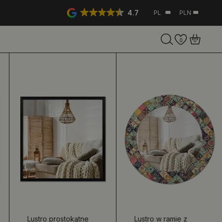
4.7
PL
PLN
0
0
Lustro prostokątne
Lustro w ramie z