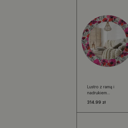
Lustro z ramą i
nadrukiem
przedstawiającym
314.99 zł
różowe maki