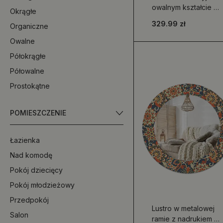
owalnym kształcie z
Okrągłe
podświetleniem,
329.99 zł
Organiczne
przeznaczone do
zawieszenia
Owalne
Półokrągłe
Półowalne
Prostokątne
POMIESZCZENIE
Łazienka
Nad komodę
Pokój dziecięcy
Pokój młodzieżowy
Przedpokój
Lustro w metalowej
Salon
ramie z nadrukiem w