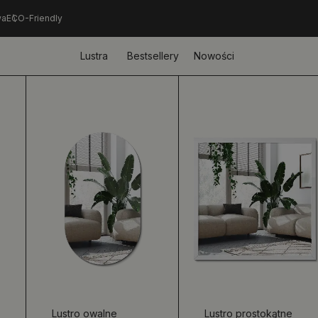
wa
ECO-Friendly
Lustra
Bestsellery
Nowości
Lustro owalne
Lustro prostokątne