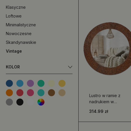
Klasyczne
Loftowe
Minimalistyczne
Nowoczesne
Skandynawskie
Vintage
KOLOR
Lustro w ramie z
nadrukiem w
motywie
314.99 zł
zardzewiałego
metalu