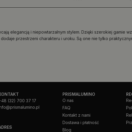
ają elegancją i niepowtarzalnym stylem. Dzięki szerokiej gamie 
y dodaje przestrzeni charakteru i uroku. Są one nie tylko praktyc
KONTAKT
PRISMALUMINO
RE
O nas
Re
+48 (32) 700 37 17
info@prismalumino.pl
FAQ
Po
Kontakt z nami
Re
Dostawa i płatność
Pr
ADRES
Blog