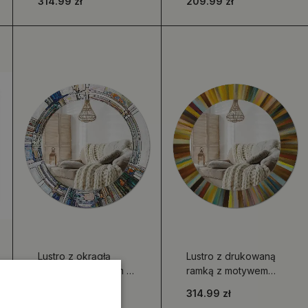
314.99 zł
209.99 zł
kształcie
kwiatowe
Lustro z okrągłą
Lustro z drukowaną
ramką z nadrukiem w
ramką z motywem
stylu witrażu
kolorowych promieni
314.99 zł
314.99 zł