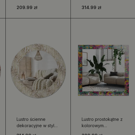
o prostokątnym
motywem ornamentu
209.99 zł
314.99 zł
kształcie
Lustro ścienne
Lustro prostokątne z
dekoracyjne w stylu
kolorowym
art deco o okrągłym
nadrukiem w motywy