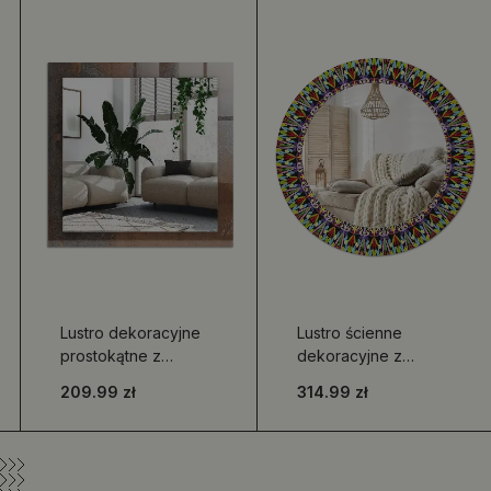
Lustro dekoracyjne
Lustro ścienne
prostokątne z
dekoracyjne z
nadrukiem w
motywem mandali
209.99 zł
314.99 zł
motywie modnej rdzy