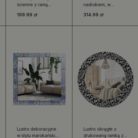
ścienne z ramą
nadrukiem, w
czarną
okrągłym kształcie z
199.99 zł
314.99 zł
motywem
patchworkowych
kafelków
Lustro dekoracyjne
Lustro okrągłe z
w stylu marokańskim
drukowaną ramką z