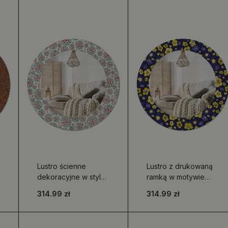
Lustro ścienne
Lustro z drukowaną
dekoracyjne w stylu
ramką w motywie
boho
małych kwiatków
314.99 zł
314.99 zł