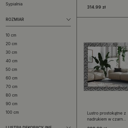
stylu retro z
Sypialnia
314.99 zł
motywem
kwiatowym, okrągłe
ROZMIAR
10 cm
20 cm
30 cm
40 cm
50 cm
60 cm
70 cm
80 cm
90 cm
100 cm
Lustro prostokątne z
nadrukiem w czarno-
białe ornamenty
LUSTRA DEKORACYJNE