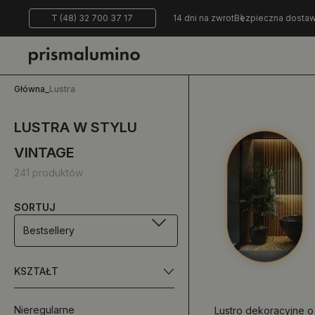
T (48) 32 700 37 17
14 dni na zwrot
Bezpieczna dosta
Główna
_
Lustra
LUSTRA W STYLU
VINTAGE
241 produktów
SORTUJ
Bestsellery
KSZTAŁT
Nieregularne
Lustro dekoracyjne o