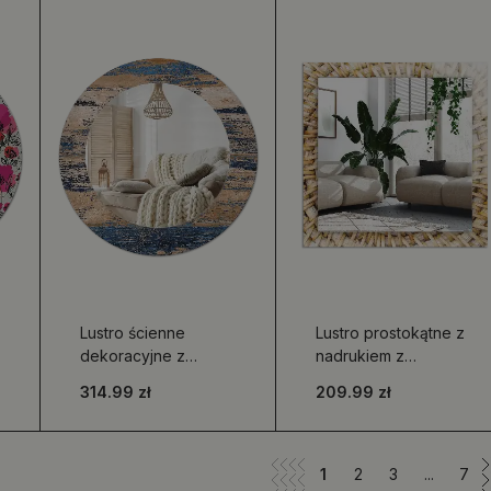
Lustro ścienne
Lustro prostokątne z
dekoracyjne z
nadrukiem z
abstrakcyjnym
motywem plecionki z
314.99 zł
209.99 zł
motywem drewna
wikliny
1
2
3
...
7