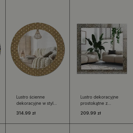
Lustro ścienne
Lustro dekoracyjne
dekoracyjne w stylu
prostokątne z
retro z okrągłą ramą i
nadrukiem w złotym
314.99 zł
209.99 zł
wzorem
wzorze
ornamentowym