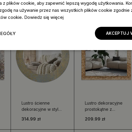
kafelków
a z plików cookie, aby zapewnić lepszą wygodę użytkowania. Korz
 zgodę na używanie przez nas wszystkich plików cookie zgodnie
lików cookie.
Dowiedz się więcej
ZEGÓŁY
AKCEPTUJ 
Lustro ścienne
Lustro dekoracyjne
dekoracyjne w stylu
prostokątne z
loftowym o okrągłym
plecionką z wikliny
314.99 zł
209.99 zł
kształcie