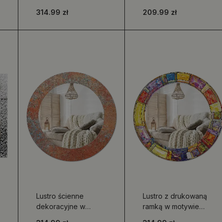
metalicznym,
motywem
314.99 zł
209.99 zł
rustykalnym stylu
kolorowych
kafelków mozaiki
Lustro ścienne
Lustro z drukowaną
dekoracyjne w
ramką w motywie
rdzawym
kolorowego witrażu