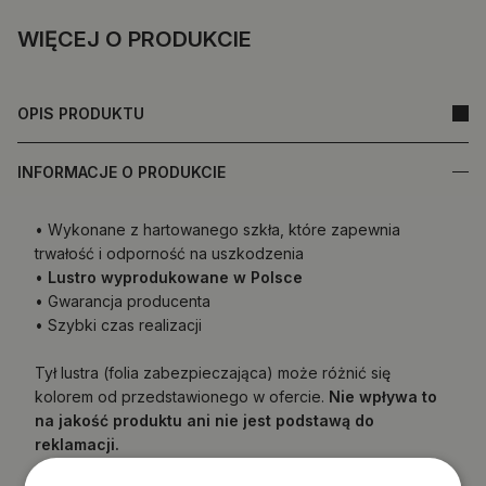
WIĘCEJ O PRODUKCIE
OPIS PRODUKTU
INFORMACJE O PRODUKCIE
• Wykonane z hartowanego szkła, które zapewnia
trwałość i odporność na uszkodzenia
•
Lustro wyprodukowane w Polsce
• Gwarancja producenta
• Szybki czas realizacji
Tył lustra (folia zabezpieczająca) może różnić się
kolorem od przedstawionego w ofercie.
Nie wpływa to
na jakość produktu ani nie jest podstawą do
reklamacji.