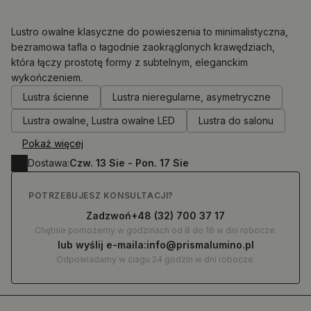
Lustro owalne klasyczne do powieszenia to minimalistyczna,
bezramowa tafla o łagodnie zaokrąglonych krawędziach,
która łączy prostotę formy z subtelnym, eleganckim
0.00
zł
wykończeniem.
Lustra ścienne
Lustra nieregularne, asymetryczne
Lustra owalne, Lustra owalne LED
Lustra do salonu
Pokaż więcej
Dostawa:
Czw. 13 Sie - Pon. 17 Sie
POTRZEBUJESZ KONSULTACJI?
Zadzwoń
+48 (32) 700 37 17
Chętnie pomożemy w godzinach od 8 do 16 w dni robocze.
lub wyślij e-maila:
info@prismalumino.pl
Odpowiadamy w ciagu 24 godzin w dni robocze.