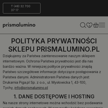
14 dni na
Bezpieczna
ECO-
T (48) 32 700
37 17
zwrot
dostawa
Friendly
0
0
POLITYKA PRYWATNOŚCI
SKLEPU PRISMALUMINO.PL
Dziękujemy za Państwa zainteresowanie naszym sklepem
internetowym. Ochrona Państwa prywatności jest dla nas
bardzo ważna. W niniejszej polityce prywatności znajdą
Państwo szczegółowe informacje dotyczące postępowania z
Państwa danymi. Administratorem Państwa danych jest:
Drukarnia Piga.pl Sp. z o.o., ul. Mysłowicka 1, 43-100,
Tychy,
info@prismalumino.pl
1. DANE DOSTĘPOWE I HOSTING
Na nasze strony internetowe można wchodzić bez podawania