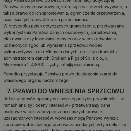
Mają Państwo prawo do bezpłatnej informacji dotyczącej
Państwa danych osobowych, które są u nas przechowywane, a
także prawo do ich sprostowania, ograniczenia przetwarzania,
usunięcia tych danych lub ich przeniesienia.
W przypadku pytań dotyczących gromadzenia, przetwarzania i
wykorzystania Państwa danych osobowych, sprostowania,
blokowania czy kasowania danych oraz w celu odwołania
udzielonych zgód lub wyrażenia sprzeciwu wobec
wykorzystywania określonych danych, prosimy o kontakt z
administratorem danych: Drukarnia Piga.pl Sp. z o.o., ul.
Mysłowicka 1, 43-100, Tychy,
info@prismalumino.pl
.
Ponadto przysługuje Państwu prawo do złożenia skargi do
właściwego organu nadzorczego.
7. PRAWO DO WNIESIENIA SPRZECIWU
Jeżeli w sposób opisany w niniejszej polityce prywatności - w
ramach analizy i oceny interesów - przetwarzamy dane
osobowe w celu zabezpieczenia naszych prawnie
uzasadnionych interesów, wówczas mogą Państwo wyrazić
sprzeciw wobec takiego przetwarzania danych w tym celu - ze
skutkiem na przyszłość. Jeżeli przetwarzanie ma miejsce do