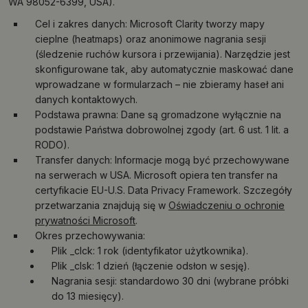
WA 98052-6399, USA).
Cel i zakres danych: Microsoft Clarity tworzy mapy
cieplne (heatmaps) oraz anonimowe nagrania sesji
(śledzenie ruchów kursora i przewijania). Narzędzie jest
skonfigurowane tak, aby automatycznie maskować dane
wprowadzane w formularzach – nie zbieramy haseł ani
danych kontaktowych.
Podstawa prawna: Dane są gromadzone wyłącznie na
podstawie Państwa dobrowolnej zgody (art. 6 ust. 1 lit. a
RODO).
Transfer danych: Informacje mogą być przechowywane
na serwerach w USA. Microsoft opiera ten transfer na
certyfikacie EU-U.S. Data Privacy Framework. Szczegóły
przetwarzania znajdują się w
Oświadczeniu o ochronie
prywatności Microsoft
.
Okres przechowywania:
Plik _clck: 1 rok (identyfikator użytkownika).
Plik _clsk: 1 dzień (łączenie odsłon w sesję).
Nagrania sesji: standardowo 30 dni (wybrane próbki
do 13 miesięcy).