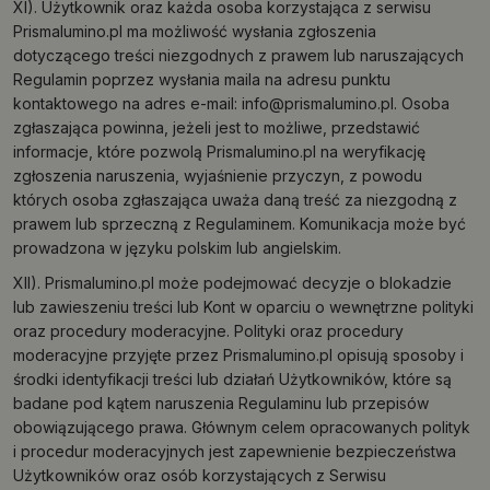
XI). Użytkownik oraz każda osoba korzystająca z serwisu
Prismalumino.pl ma możliwość wysłania zgłoszenia
dotyczącego treści niezgodnych z prawem lub naruszających
Regulamin poprzez wysłania maila na adresu punktu
kontaktowego na adres e-mail:
info@prismalumino.pl
. Osoba
zgłaszająca powinna, jeżeli jest to możliwe, przedstawić
informacje, które pozwolą Prismalumino.pl na weryfikację
zgłoszenia naruszenia, wyjaśnienie przyczyn, z powodu
których osoba zgłaszająca uważa daną treść za niezgodną z
prawem lub sprzeczną z Regulaminem. Komunikacja może być
prowadzona w języku polskim lub angielskim.
XII). Prismalumino.pl może podejmować decyzje o blokadzie
lub zawieszeniu treści lub Kont w oparciu o wewnętrzne polityki
oraz procedury moderacyjne. Polityki oraz procedury
moderacyjne przyjęte przez Prismalumino.pl opisują sposoby i
środki identyfikacji treści lub działań Użytkowników, które są
badane pod kątem naruszenia Regulaminu lub przepisów
obowiązującego prawa. Głównym celem opracowanych polityk
i procedur moderacyjnych jest zapewnienie bezpieczeństwa
Użytkowników oraz osób korzystających z Serwisu