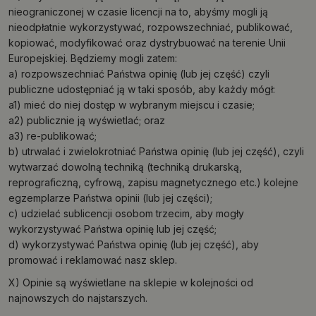
nieograniczonej w czasie licencji na to, abyśmy mogli ją
nieodpłatnie wykorzystywać, rozpowszechniać, publikować,
kopiować, modyfikować oraz dystrybuować na terenie Unii
Europejskiej. Będziemy mogli zatem:
a) rozpowszechniać Państwa opinię (lub jej część) czyli
publiczne udostępniać ją w taki sposób, aby każdy mógł:
a1) mieć do niej dostęp w wybranym miejscu i czasie;
a2) publicznie ją wyświetlać; oraz
a3) re-publikować;
b) utrwalać i zwielokrotniać Państwa opinię (lub jej część), czyli
wytwarzać dowolną techniką (techniką drukarską,
reprograficzną, cyfrową, zapisu magnetycznego etc.) kolejne
egzemplarze Państwa opinii (lub jej części);
c) udzielać sublicencji osobom trzecim, aby mogły
wykorzystywać Państwa opinię lub jej część;
d) wykorzystywać Państwa opinię (lub jej część), aby
promować i reklamować nasz sklep.
X) Opinie są wyświetlane na sklepie w kolejności od
najnowszych do najstarszych.