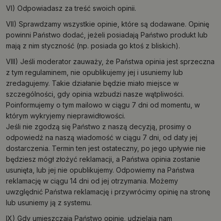
VI) Odpowiadasz za treść swoich opinii.
VII) Sprawdzamy wszystkie opinie, które są dodawane. Opinię
powinni Państwo dodać, jeżeli posiadają Państwo produkt lub
mają z nim styczność (np. posiada go ktoś z bliskich).
VIII) Jeśli moderator zauważy, że Państwa opinia jest sprzeczna
z tym regulaminem, nie opublikujemy jej i usuniemy lub
zredagujemy. Takie działanie będzie miało miejsce w
szczególności, gdy opinia wzbudzi nasze wątpliwości.
Poinformujemy o tym mailowo w ciągu 7 dni od momentu, w
którym wykryjemy nieprawidłowości.
Jeśli nie zgodzą się Państwo z naszą decyzją, prosimy o
odpowiedź na naszą wiadomość w ciągu 7 dni, od daty jej
dostarczenia. Termin ten jest ostateczny, po jego upływie nie
będziesz mógł złożyć reklamacji, a Państwa opinia zostanie
usunięta, lub jej nie opublikujemy. Odpowiemy na Państwa
reklamację w ciągu 14 dni od jej otrzymania. Możemy
uwzględnić Państwa reklamację i przywrócimy opinię na stronę
lub usuniemy ją z systemu.
IX) Gdy umieszczają Państwo opinię, udzielają nam