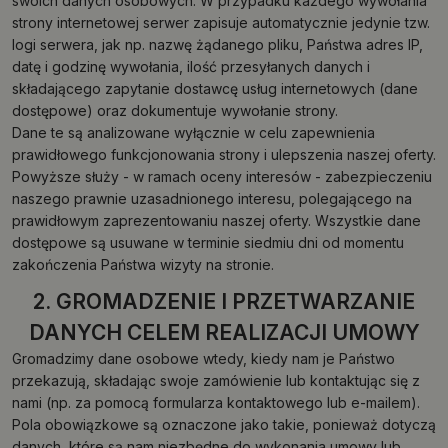
swoich danych osobowych. W przypadku każdego wywołania
strony internetowej serwer zapisuje automatycznie jedynie tzw.
logi serwera, jak np. nazwę żądanego pliku, Państwa adres IP,
datę i godzinę wywołania, ilość przesyłanych danych i
składającego zapytanie dostawcę usług internetowych (dane
dostępowe) oraz dokumentuje wywołanie strony.
Dane te są analizowane wyłącznie w celu zapewnienia
prawidłowego funkcjonowania strony i ulepszenia naszej oferty.
Powyższe służy - w ramach oceny interesów - zabezpieczeniu
naszego prawnie uzasadnionego interesu, polegającego na
prawidłowym zaprezentowaniu naszej oferty. Wszystkie dane
dostępowe są usuwane w terminie siedmiu dni od momentu
zakończenia Państwa wizyty na stronie.
2. GROMADZENIE I PRZETWARZANIE
DANYCH CELEM REALIZACJI UMOWY
Gromadzimy dane osobowe wtedy, kiedy nam je Państwo
przekazują, składając swoje zamówienie lub kontaktując się z
nami (np. za pomocą formularza kontaktowego lub e-mailem).
Pola obowiązkowe są oznaczone jako takie, ponieważ dotyczą
danych, które są nam niezbędne do wykonania umowy lub