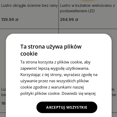
Lustro okrągłe ścienne bez ramy
Lustro w kształcie wielościanu z
podświetleniem LED
139.99 zł
264.99 zł
Ta strona używa plików
cookie
Ta strona korzysta z plików cookie, aby
zapewnić lepszą wygodę użytkowania.
Korzystając z tej strony, wyrażasz zgodę na
używanie przez nas wszystkich plików
cookie zgodnie z warunkami naszej
Lustro w organicznym kształcie
Lustro w kształcie nieregularnej
polityki plików cookie.
Dowiedz się więcej
bez ramy przeznaczone do
kropli do zawieszenia na ścianie
zawieszenia
169.99 zł
219.99 zł
AKCEPTUJ WSZYSTKIE