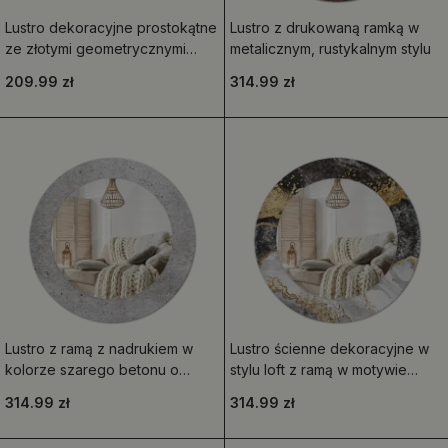
Lustro dekoracyjne prostokątne
Lustro z drukowaną ramką w
ze złotymi geometrycznymi
metalicznym, rustykalnym stylu
wzorami
209.99 zł
314.99 zł
Lustro z ramą z nadrukiem w
Lustro ścienne dekoracyjne w
kolorze szarego betonu o
stylu loft z ramą w motywie
okrągłym kształcie
czarnego marmuru, w wersji
314.99 zł
314.99 zł
okrągłej