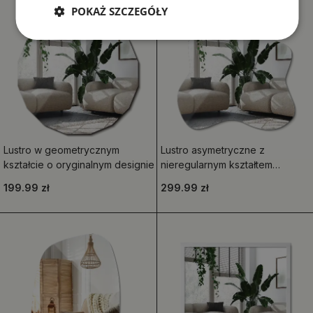
POKAŻ SZCZEGÓŁY
Lustro w geometrycznym
Lustro asymetryczne z
kształcie o oryginalnym designie
nieregularnym kształtem
przypominającym plamę
199.99 zł
299.99 zł