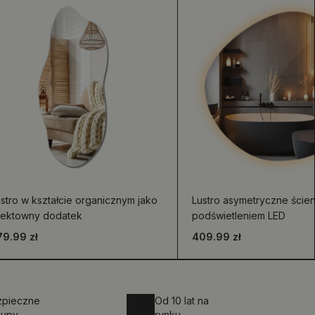
stro w kształcie organicznym jako
Lustro asymetryczne ście
fektowny dodatek
podświetleniem LED
79.99 zł
409.99 zł
zpieczne
Od 10 lat na
kupy
rynku