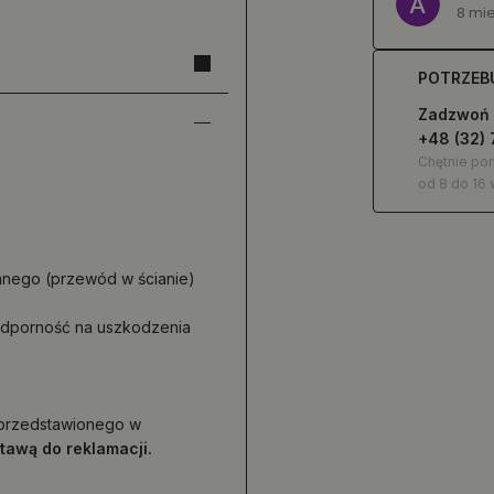
8 miesięcy temu
POTRZEB
Zadzwoń
+48 (32) 
Chętnie p
od 8 do 16 
nnego (przewód w ścianie)
 odporność na uszkodzenia
d przedstawionego w
stawą do reklamacji.