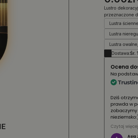
Lustro dekoracy
przeznaczone d
Lustra ścienn
Lustra niereg
Lustra owalne
Dostawa:
Śr. 
Ocena do
Na podsta
Dziś otrzymaliśmy nas
prawda w pełnej okaz
zobaczymy je dopiero 
nieziemsko:) obsługa
wahania uratowali nas
IE
Czytaj więcej
drodze przesyłką. Po
Asia Z