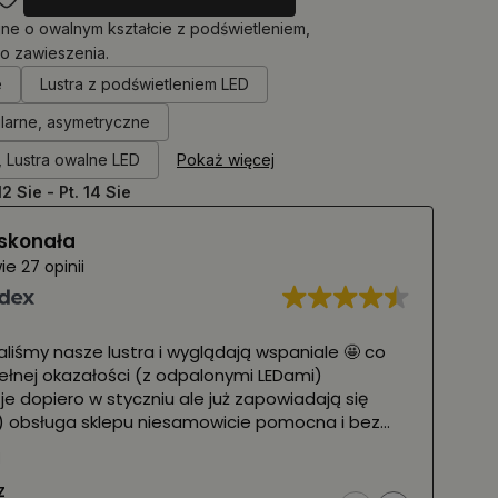
jne o owalnym kształcie z podświetleniem,
o zawieszenia.
e
Lustra z podświetleniem LED
ularne, asymetryczne
, Lustra owalne LED
Pokaż więcej
12 Sie - Pt. 14 Sie
skonała
wie
27 opinii
ze lustra i wyglądają wspaniale 🤩 co
Przepiękne lus
ałości (z odpalonymi LEDami)
zadowolona
w styczniu ale już zapowiadają się
 sklepu niesamowicie pomocna i bez
 w kryzysowej sytuacji z zagubiona po
lecam z całego serca ❤️
Karolina