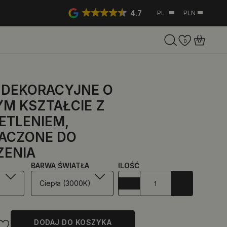
4.7
PL
PLN
0
0
 DEKORACYJNE O
M KSZTAŁCIE Z
ETLENIEM,
ACZONE DO
ZENIA
BARWA ŚWIATŁA
ILOŚĆ
Ciepła (3000K)
DODAJ DO KOSZYKA