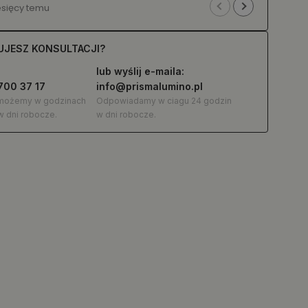
1 rok te
UJESZ KONSULTACJI?
lub wyślij e-maila:
700 37 17
info@prismalumino.pl
omożemy w godzinach
Odpowiadamy w ciagu 24 godzin
w dni robocze.
w dni robocze.