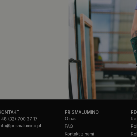
KONTAKT
PRISMALUMINO
RE
O nas
Re
+48 (32) 700 37 17
info@prismalumino.pl
FAQ
Po
Kontakt z nami
Re