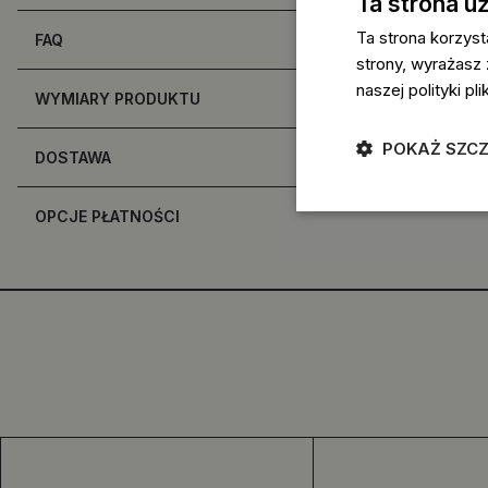
Ta strona u
Ta strona korzyst
FAQ
strony, wyrażasz
naszej polityki p
WYMIARY PRODUKTU
POKAŻ SZC
DOSTAWA
OPCJE PŁATNOŚCI