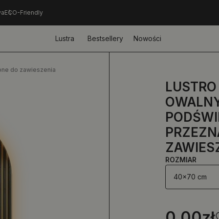
wa
ECO-Friendly
Lustra
Bestsellery
Nowości
one do zawieszenia
LUSTRO
OWALNY
PODŚWI
PRZEZN
ZAWIES
ROZMIAR
40x70 cm
0.00
zł