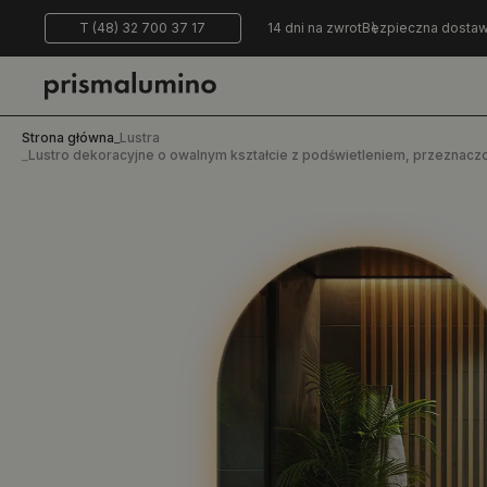
T (48) 32 700 37 17
14 dni na zwrot
Bezpieczna dosta
Strona główna
_
Lustra
_
Lustro dekoracyjne o owalnym kształcie z podświetleniem, przeznacz