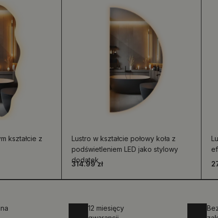
ym kształcie z
Lustro w kształcie połowy koła z
Lu
podświetleniem LED jako stylowy
e
dodatek
314.99 zł
2
zna
12 miesięcy
Be
gwarancji
za