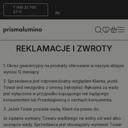
dni na
Bezpieczna
ECO-
T (48) 32 700
37 17
ot
dostawa
Friendly
0
0
REKLAMACJE I ZWROTY
1. Okres gwarancyjny na produkty oferowane w naszym sklepie
wynosi 12 miesięcy.
2. Sprzedawca jest odpowiedzialny względem Klienta, jeżeli
Towar jest niezgodny z umową (rękojmia). Rękojmia za wady
jest wyłączona w przypadku kupującego nie będącego
konsumentem lub Przedsiębiorcą o cechach konsumenta.
3. Jeżeli Towar posiada wadę, Klient ma prawo do:
a) żądania wymiany Towaru wadliwego na wolny od wad albo
usunięcia wady. Sprzedawca jest obowiązany wymienić Towar