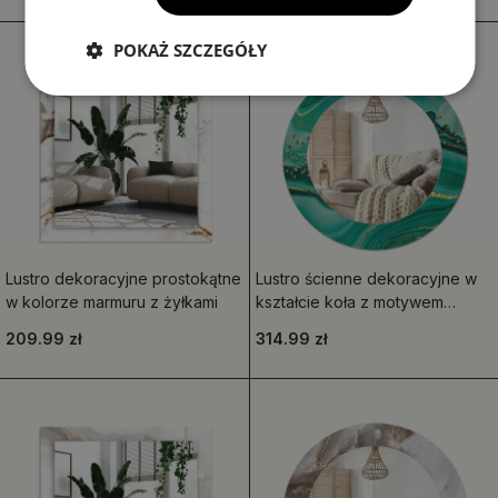
POKAŻ SZCZEGÓŁY
Lustro dekoracyjne prostokątne
Lustro ścienne dekoracyjne w
w kolorze marmuru z żyłkami
kształcie koła z motywem
marmuru Agat
209.99 zł
314.99 zł