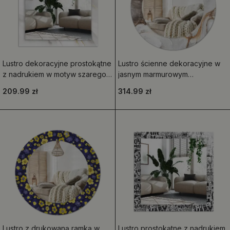
Lustro dekoracyjne prostokątne
Lustro ścienne dekoracyjne w
z nadrukiem w motyw szarego
jasnym marmurowym
marmuru
wykończeniu
209.99 zł
314.99 zł
Lustro z drukowaną ramką w
Lustro prostokątne z nadrukiem