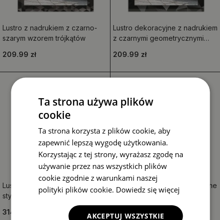
Lustro z nadrukiem z czarno-
Lustro dekoracyjne z nadrukiem
szarym wzorem trójkątów
z czarnymi geometrycznymi
kształtami
209.99 zł
209.99 zł
Ta strona używa plików
cookie
Ta strona korzysta z plików cookie, aby
zapewnić lepszą wygodę użytkowania.
Korzystając z tej strony, wyrażasz zgodę na
używanie przez nas wszystkich plików
cookie zgodnie z warunkami naszej
Lustro ścienne dekoracyjne w
Lustro dekoracyjne prostokątne
polityki plików cookie.
Dowiedz się więcej
stylu loftowym o okrągłym
z geometrycznym wzorem
kształcie
314.99 zł
209.99 zł
AKCEPTUJ WSZYSTKIE