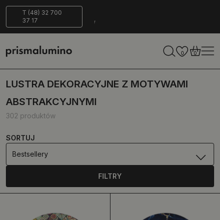
Bezpieczna
ECO-
T (48) 32 700
37 17
dostawa
Friendly
0
0
LUSTRA DEKORACYJNE Z MOTYWAMI
ABSTRAKCYJNYMI
302 produktów
SORTUJ
Bestsellery
FILTRY