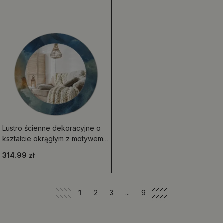
Lustro ścienne dekoracyjne o
kształcie okrągłym z motywem
marmuru onyx
314.99 zł
1
2
3
...
9