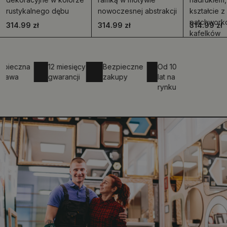
rustykalnego dębu
nowoczesnej abstrakcji
kształcie 
patchwork
314.99 zł
314.99 zł
314.99 zł
kafelków
czna
12 miesięcy
Bezpieczne
Od 10
a
gwarancji
zakupy
lat na
rynku