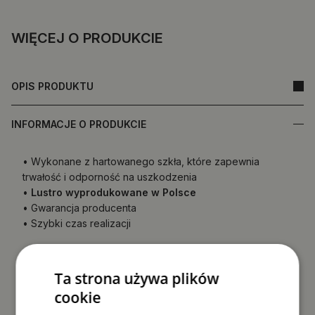
WIĘCEJ O PRODUKCIE
OPIS PRODUKTU
INFORMACJE O PRODUKCIE
• Wykonane z hartowanego szkła, które zapewnia
trwałość i odporność na uszkodzenia
•
Lustro wyprodukowane w Polsce
• Gwarancja producenta
• Szybki czas realizacji
Tył lustra (folia zabezpieczająca) może różnić się
kolorem od przedstawionego w ofercie.
Nie wpływa to
Ta strona używa plików
na jakość produktu ani nie jest podstawą do
cookie
reklamacji.