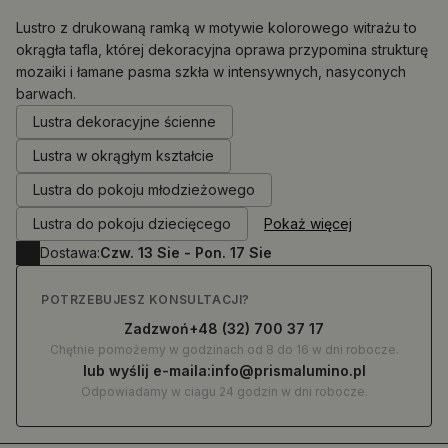
Lustro z drukowaną ramką w motywie kolorowego witrażu to
okrągła tafla, której dekoracyjna oprawa przypomina strukturę
mozaiki i łamane pasma szkła w intensywnych, nasyconych
0.00
zł
barwach.
Lustra dekoracyjne ścienne
Lustra w okrągłym kształcie
Lustra do pokoju młodzieżowego
Lustra do pokoju dziecięcego
Pokaż więcej
Dostawa:
Czw. 13 Sie - Pon. 17 Sie
POTRZEBUJESZ KONSULTACJI?
Zadzwoń
+48 (32) 700 37 17
Chętnie pomożemy w godzinach od 8 do 16 w dni robocze.
lub wyślij e-maila:
info@prismalumino.pl
Odpowiadamy w ciagu 24 godzin w dni robocze.