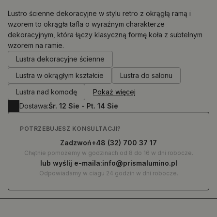
Lustro ścienne dekoracyjne w stylu retro z okrągłą ramą i
wzorem to okrągła tafla o wyraźnym charakterze
dekoracyjnym, która łączy klasyczną formę koła z subtelnym
0.00
zł
wzorem na ramie.
Lustra dekoracyjne ścienne
Lustra w okrągłym kształcie
Lustra do salonu
Lustra nad komodę
Pokaż więcej
Dostawa:
Śr. 12 Sie - Pt. 14 Sie
POTRZEBUJESZ KONSULTACJI?
Zadzwoń
+48 (32) 700 37 17
Chętnie pomożemy w godzinach od 8 do 16 w dni robocze.
lub wyślij e-maila:
info@prismalumino.pl
Odpowiadamy w ciagu 24 godzin w dni robocze.