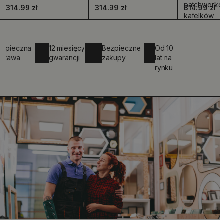
patchwork
314.99 zł
314.99 zł
314.99 zł
kafelków
eczna
12 miesięcy
Bezpieczne
Od 10
wa
gwarancji
zakupy
lat na
rynku