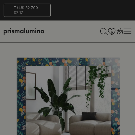
Bezpieczna
ECO-
T (48) 32 700
37 17
dostawa
Friendly
0
0