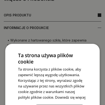
OPIS PRODUKTU
INFORMACJE O PRODUKCIE
• Wykonane z hartowanego szkła, które zapewnia
trwałość i odporność na uszkodzenia
•
Lustro wyprodukowane w Polsce
Ta strona używa plików
• Gwarancja producenta
cookie
• Szybki czas realizacji
Ta strona korzysta z plików cookie, aby
Tył lustra (folia zabezpieczająca) może różnić się
zapewnić lepszą wygodę użytkowania.
kolorem od przedstawionego w ofercie.
Nie wpływa to
Korzystając z tej strony, wyrażasz zgodę
na jakość produktu ani nie jest podstawą do
na używanie przez nas wszystkich plików
reklamacji.
cookie zgodnie z warunkami naszej
polityki plików cookie.
Dowiedz się więcej