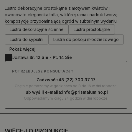
Lustro dekoracyjne prostokątne z motywem kwiatów i
owoców to elegancka tafla, w której rama i nadruk tworzą
kompozycję przypominającą ogród w subtelnym wydaniu.
0.00
zł
Lustra dekoracyjne ścienne
Lustra prostokątne
Lustra do sypialni
Lustra do pokoju młodzieżowego
Pokaż więcej
Dostawa:
Śr. 12 Sie - Pt. 14 Sie
POTRZEBUJESZ KONSULTACJI?
Zadzwoń
+48 (32) 700 37 17
Chętnie pomożemy w godzinach od 8 do 16 w dni robocze.
lub wyślij e-maila:
info@prismalumino.pl
Odpowiadamy w ciagu 24 godzin w dni robocze.
WIĘCEJ O PRODUKCIE