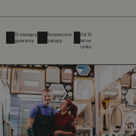
12 miesięcy
Bezpieczne
Od 10
gwarancji
zakupy
lat na
rynku