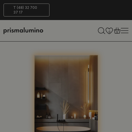
Bezpieczna
ECO-
T (48) 32 700
37 17
dostawa
Friendly
0
0