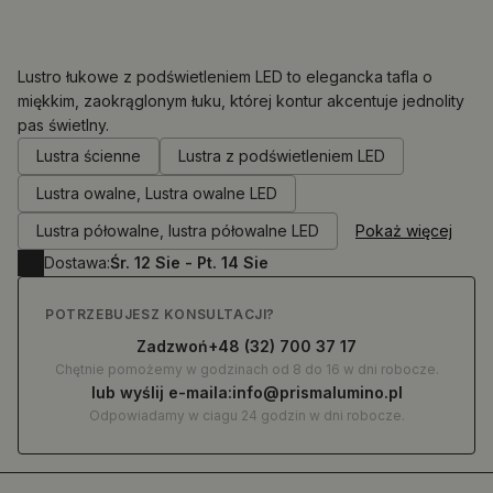
Lustro łukowe z podświetleniem LED to elegancka tafla o
miękkim, zaokrąglonym łuku, której kontur akcentuje jednolity
pas świetlny.
0.00
zł
Lustra ścienne
Lustra z podświetleniem LED
Lustra owalne, Lustra owalne LED
Lustra półowalne, lustra półowalne LED
Pokaż więcej
Dostawa:
Śr. 12 Sie - Pt. 14 Sie
POTRZEBUJESZ KONSULTACJI?
Zadzwoń
+48 (32) 700 37 17
Chętnie pomożemy w godzinach od 8 do 16 w dni robocze.
lub wyślij e-maila:
info@prismalumino.pl
Odpowiadamy w ciagu 24 godzin w dni robocze.