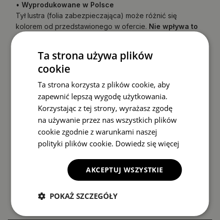
•
Wyprodukowane w Polsce
Tył lustra (folia zabezpieczająca) może różnić się
kolorem od przedstawionego w ofercie.
Nie wpływa to
na jakość produktu ani nie jest podstawą do
reklamacji.
Ta strona używa plików
cookie
INSTRUKCJE MONTAŻU
Ta strona korzysta z plików cookie, aby
zapewnić lepszą wygodę użytkowania.
Korzystając z tej strony, wyrażasz zgodę
na używanie przez nas wszystkich plików
cookie zgodnie z warunkami naszej
polityki plików cookie.
Dowiedz się więcej
AKCEPTUJ WSZYSTKIE
POKAŻ SZCZEGÓŁY