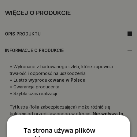
WIĘCEJ O PRODUKCIE
OPIS PRODUKTU
INFORMACJE O PRODUKCIE
• Wykonane z hartowanego szkła, które zapewnia
trwałość i odporność na uszkodzenia
•
Lustro wyprodukowane w Polsce
• Gwarancja producenta
• Szybki czas realizacji
Tył lustra (folia zabezpieczająca) może różnić się
kolorem od przedstawionego w ofercie.
Nie wpływa to
na jakość produktu ani nie jest podstawą do
reklamacji.
Ta strona używa plików