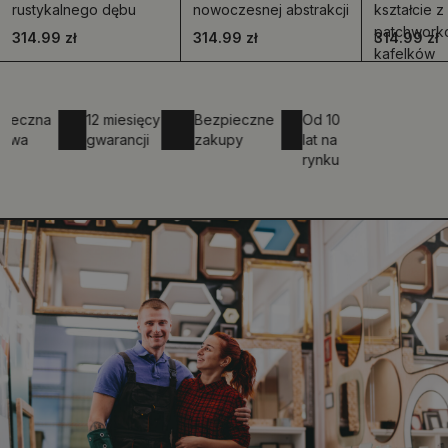
rustykalnego dębu
nowoczesnej abstrakcji
kształcie 
patchwork
314.99 zł
314.99 zł
314.99 zł
kafelków
zna
12 miesięcy
Bezpieczne
Od 10
gwarancji
zakupy
lat na
rynku