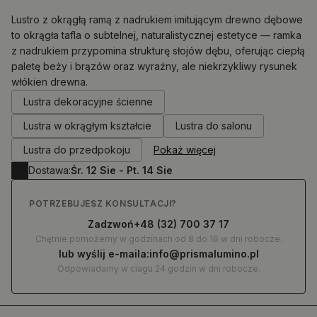
Lustro z okrągłą ramą z nadrukiem imitującym drewno dębowe
to okrągła tafla o subtelnej, naturalistycznej estetyce — ramka
z nadrukiem przypomina strukturę słojów dębu, oferując ciepłą
0.00
zł
paletę beży i brązów oraz wyraźny, ale niekrzykliwy rysunek
włókien drewna.
Lustra dekoracyjne ścienne
Lustra w okrągłym kształcie
Lustra do salonu
Lustra do przedpokoju
Pokaż więcej
Dostawa:
Śr. 12 Sie - Pt. 14 Sie
POTRZEBUJESZ KONSULTACJI?
Zadzwoń
+48 (32) 700 37 17
Chętnie pomożemy w godzinach od 8 do 16 w dni robocze.
lub wyślij e-maila:
info@prismalumino.pl
Odpowiadamy w ciagu 24 godzin w dni robocze.