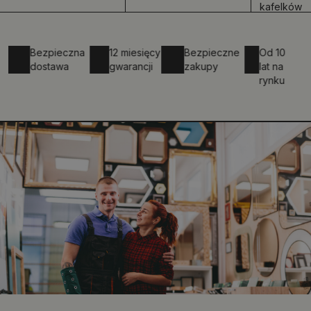
kafelków
Bezpieczna
12 miesięcy
Bezpieczne
Od 10
dostawa
gwarancji
zakupy
lat na
rynku