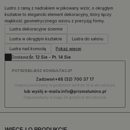
Lustro z ramą z nadrukiem w pikowany wzór, o okrągłym
kształcie to elegancki element dekoracyjny, który łączy
miękkość geometrycznego wzoru z precyzją formy.
0.00
zł
Lustra dekoracyjne ścienne
Lustra w okrągłym kształcie
Lustra do salonu
Lustra nad komodę
Pokaż więcej
Dostawa:
Śr. 12 Sie - Pt. 14 Sie
POTRZEBUJESZ KONSULTACJI?
Zadzwoń
+48 (32) 700 37 17
Chętnie pomożemy w godzinach od 8 do 16 w dni robocze.
lub wyślij e-maila:
info@prismalumino.pl
Odpowiadamy w ciagu 24 godzin w dni robocze.
WIĘCEJ O PRODUKCIE