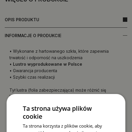
OPIS PRODUKTU
INFORMACJE O PRODUKCIE
• Wykonane z hartowanego szkła, które zapewnia
trwałość i odporność na uszkodzenia
•
Lustro wyprodukowane w Polsce
• Gwarancja producenta
• Szybki czas realizacji
Tył lustra (folia zabezpieczająca) może różnić się
kolorem od przedstawionego w ofercie.
Nie wpływa to
na jakość produktu ani nie jest podstawą do
Ta strona używa plików
reklamacji.
cookie
Ta strona korzysta z plików cookie, aby