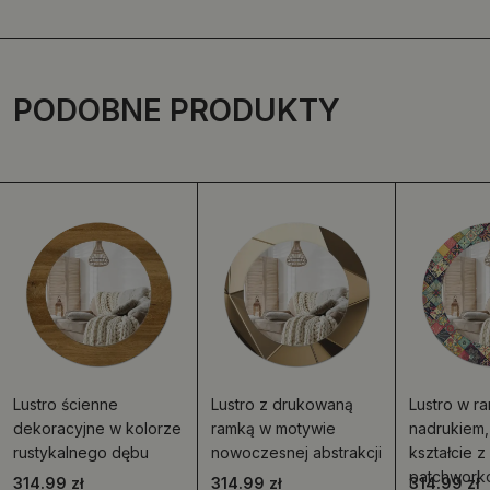
PODOBNE PRODUKTY
Lustro ścienne
Lustro z drukowaną
Lustro w ra
dekoracyjne w kolorze
ramką w motywie
nadrukiem,
rustykalnego dębu
nowoczesnej abstrakcji
kształcie 
patchwork
314.99 zł
314.99 zł
314.99 zł