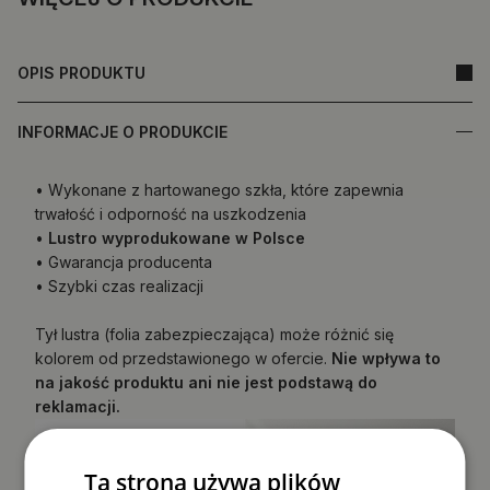
OPIS PRODUKTU
INFORMACJE O PRODUKCIE
• Wykonane z hartowanego szkła, które zapewnia
trwałość i odporność na uszkodzenia
•
Lustro wyprodukowane w Polsce
• Gwarancja producenta
• Szybki czas realizacji
Tył lustra (folia zabezpieczająca) może różnić się
kolorem od przedstawionego w ofercie.
Nie wpływa to
na jakość produktu ani nie jest podstawą do
reklamacji.
Ta strona używa plików