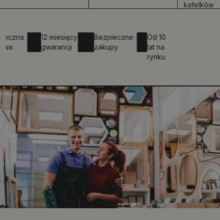
kafelków
zna
12 miesięcy
Bezpieczne
Od 10
gwarancji
zakupy
lat na
rynku