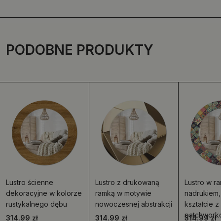
PODOBNE PRODUKTY
Lustro ścienne
Lustro z drukowaną
Lustro w ra
dekoracyjne w kolorze
ramką w motywie
nadrukiem,
rustykalnego dębu
nowoczesnej abstrakcji
kształcie 
patchwork
314.99 zł
314.99 zł
314.99 zł