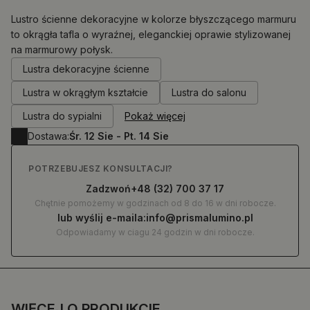
Lustro ścienne dekoracyjne w kolorze błyszczącego marmuru
to okrągła tafla o wyraźnej, eleganckiej oprawie stylizowanej
na marmurowy połysk.
0.00
zł
Lustra dekoracyjne ścienne
Lustra w okrągłym kształcie
Lustra do salonu
Lustra do sypialni
Pokaż więcej
Dostawa:
Śr. 12 Sie - Pt. 14 Sie
POTRZEBUJESZ KONSULTACJI?
Zadzwoń
+48 (32) 700 37 17
Chętnie pomożemy w godzinach od 8 do 16 w dni robocze.
lub wyślij e-maila:
info@prismalumino.pl
Odpowiadamy w ciagu 24 godzin w dni robocze.
WIĘCEJ O PRODUKCIE