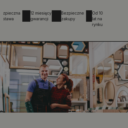
eczna
12 miesięcy
Bezpieczne
Od 10
wa
gwarancji
zakupy
lat na
rynku