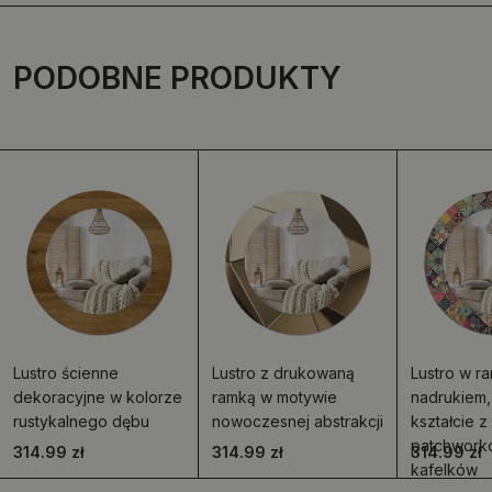
PODOBNE PRODUKTY
Lustro ścienne
Lustro z drukowaną
Lustro w ra
dekoracyjne w kolorze
ramką w motywie
nadrukiem,
rustykalnego dębu
nowoczesnej abstrakcji
kształcie 
patchwork
314.99 zł
314.99 zł
314.99 zł
kafelków