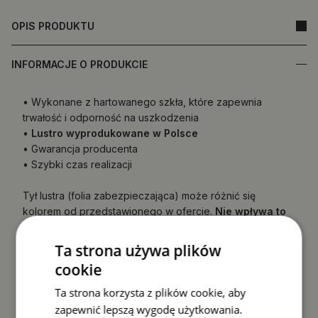
OPIS PRODUKTU
INFORMACJE O PRODUKCIE
• Wykonane z hartowanego szkła, które zapewnia
trwałość i odporność na uszkodzenia
•
Lustro wyprodukowane w Polsce
• Gwarancja producenta
• Szybki czas realizacji
Tył lustra (folia zabezpieczająca) może różnić się
kolorem od przedstawionego w ofercie.
Nie wpływa to
na jakość produktu ani nie jest podstawą do
reklamacji.
Ta strona używa plików
cookie
Ta strona korzysta z plików cookie, aby
zapewnić lepszą wygodę użytkowania.