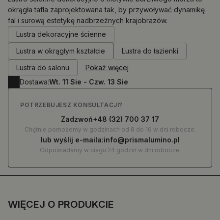
okrągła tafla zaprojektowana tak, by przywoływać dynamikę
fal i surową estetykę nadbrzeżnych krajobrazów.
0.00
zł
Lustra dekoracyjne ścienne
Lustra w okrągłym kształcie
Lustra do łazienki
Lustra do salonu
Pokaż więcej
Dostawa:
Wt. 11 Sie - Czw. 13 Sie
POTRZEBUJESZ KONSULTACJI?
Zadzwoń
+48 (32) 700 37 17
Chętnie pomożemy w godzinach od 8 do 16 w dni robocze.
lub wyślij e-maila:
info@prismalumino.pl
Odpowiadamy w ciagu 24 godzin w dni robocze.
WIĘCEJ O PRODUKCIE