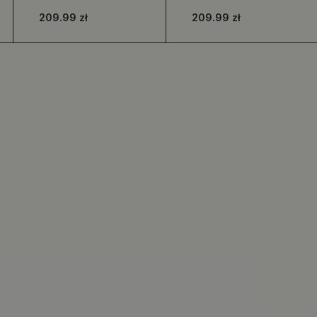
nadrukiem w
kolorowe okrągłe
209.99 zł
209.99 zł
motywie palm
wzory