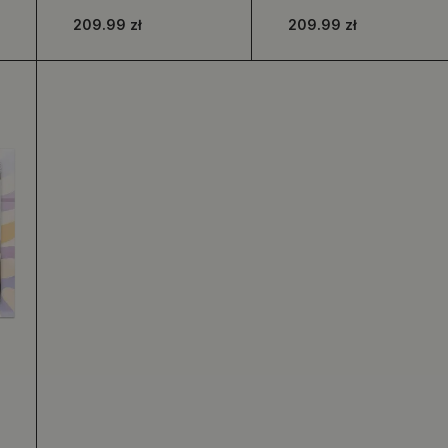
motywem
abstrakcyjny wzór
209.99 zł
209.99 zł
tropikalnych liści
mandali