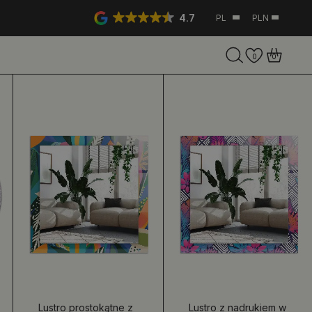
4.7
PL
PLN
0
0
Lustro prostokątne z
Lustro z nadrukiem w