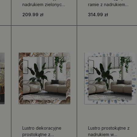
nadrukiem zielonych
ramie z nadrukiem
liści tropikalnych,
czaszek
209.99 zł
314.99 zł
prostokątne
Lustro dekoracyjne
Lustro prostokątne z
prostokątne z
nadrukiem w