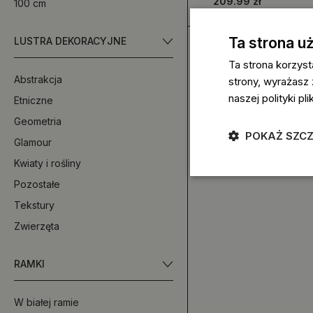
209.99 zł
100 cm
kolorowe wzory
Ta strona u
LUSTRA DEKORACYJNE
Ta strona korzyst
Abstrakcja
strony, wyrażasz
naszej polityki p
Etniczne
Geometria
POKAŻ SZC
Glamour
Kwiaty i rośliny
Pozostałe
Tekstury
Zwierzęta
RAMKI
W białej ramie