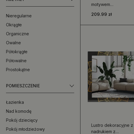
motywem
abstrakcyjnej
209.99 zł
Nieregularne
zielonej tekstury
Okrągłe
Organiczne
Owalne
Półokrągłe
Półowalne
Prostokątne
POMIESZCZENIE
Łazienka
Nad komodę
Pokój dziecięcy
Lustro dekoracyjne z
Pokój młodzieżowy
nadrukiem z