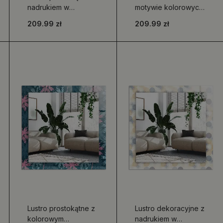
nadrukiem w
motywie kolorowych
motywie kolorowych
liści tropikalnych
209.99 zł
209.99 zł
abstrakcyjnych
kwiatów
Lustro prostokątne z
Lustro dekoracyjne z
kolorowym
nadrukiem w