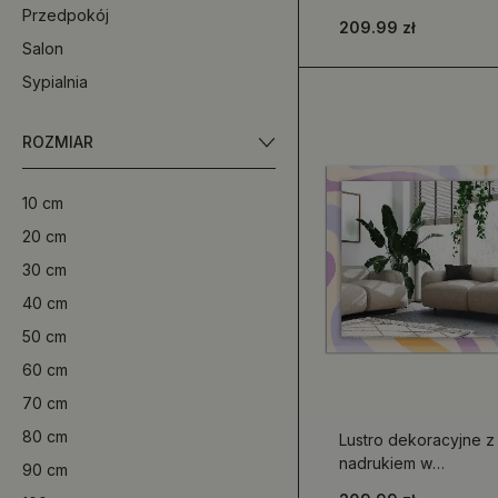
motywem mandali w
Przedpokój
209.99 zł
prostokątnym
Salon
kształcie
Sypialnia
ROZMIAR
10 cm
20 cm
30 cm
40 cm
50 cm
60 cm
70 cm
80 cm
Lustro dekoracyjne z
nadrukiem w
90 cm
abstrakcyjne