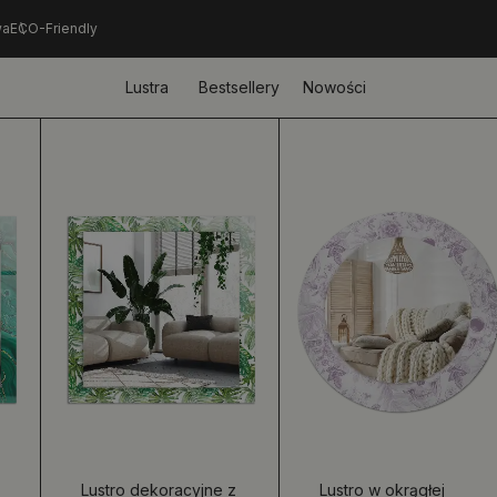
wa
ECO-Friendly
Lustra
Bestsellery
Nowości
Lustro dekoracyjne z
Lustro w okrągłej