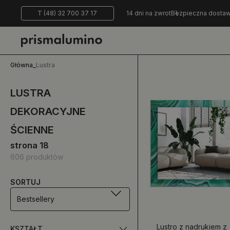
T (48) 32 700 37 17
14 dni na zwrot
Bezpieczna dosta
Główna
_
Lustra
LUSTRA
DEKORACYJNE
ŚCIENNE
strona 18
606 produktów
SORTUJ
Bestsellery
Lustro z nadrukiem z
KSZTAŁT