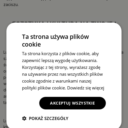
zaciszu.
EGZOTYKA I KULTURA NA TWOJEJ
ŚCIANIE - LUSTRA Z MOTYWAMI
Ta strona używa plików
ETNICZNYMI
cookie
Lustra dekoracyjne z motywami etnicznymi to prawdziwe dzieła
Ta strona korzysta z plików cookie, aby
sztuki inspirowane bogactwem kulturowym różnych zakątków
zapewnić lepszą wygodę użytkowania.
świata. Każdy wzór opowiada historię – od geometrycznych
Korzystając z tej strony, wyrażasz zgodę
ornamentów plemion afrykańskich, przez delikatne arabeski,
na używanie przez nas wszystkich plików
po złożone mozaiki w stylu orientalnym. Wprowadzają do
cookie zgodnie z warunkami naszej
wnętrza ciepło, głębię i atmosferę egzotycznych podróży,
polityki plików cookie.
Dowiedz się więcej
doskonale komponując się zarówno z boho, jak i klasycznymi
aranżacjami. Te lustra to nie tylko funkcjonalny element, ale
także wyraz uznania dla piękna różnorodności i tradycji.
AKCEPTUJ WSZYSTKIE
POKAŻ SZCZEGÓŁY
Lustra z motywami etnicznymi są idealnym wyborem dla osób,
które chcą wyróżnić swoje wnętrze i nadać mu osobistego