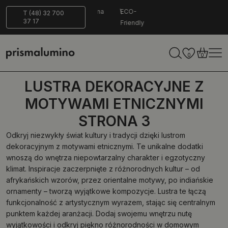
14 dni na
Bezpieczna
ECO-
T (48) 32 700
37 17
zwrot
dostawa
Friendly
0
0
LUSTRA DEKORACYJNE Z
MOTYWAMI ETNICZNYMI
STRONA 3
Odkryj niezwykły świat kultury i tradycji dzięki lustrom
dekoracyjnym z motywami etnicznymi. Te unikalne dodatki
wnoszą do wnętrza niepowtarzalny charakter i egzotyczny
klimat. Inspiracje zaczerpnięte z różnorodnych kultur – od
afrykańskich wzorów, przez orientalne motywy, po indiańskie
ornamenty – tworzą wyjątkowe kompozycje. Lustra te łączą
funkcjonalność z artystycznym wyrazem, stając się centralnym
punktem każdej aranżacji. Dodaj swojemu wnętrzu nutę
wyjątkowości i odkryj piękno różnorodności w domowym