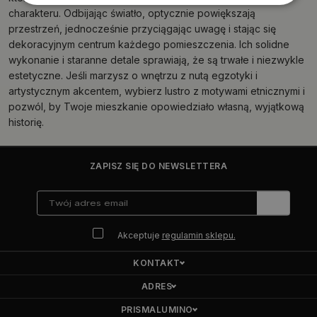
charakteru. Odbijając światło, optycznie powiększają
przestrzeń, jednocześnie przyciągając uwagę i stając się
dekoracyjnym centrum każdego pomieszczenia. Ich solidne
wykonanie i staranne detale sprawiają, że są trwałe i niezwykle
estetyczne. Jeśli marzysz o wnętrzu z nutą egzotyki i
artystycznym akcentem, wybierz lustro z motywami etnicznymi i
pozwól, by Twoje mieszkanie opowiedziało własną, wyjątkową
historię.
ZAPISZ SIĘ DO NEWSLETTERA
Akceptuje
regulamin sklepu.
KONTAKT
ADRES
PRISMALUMINO