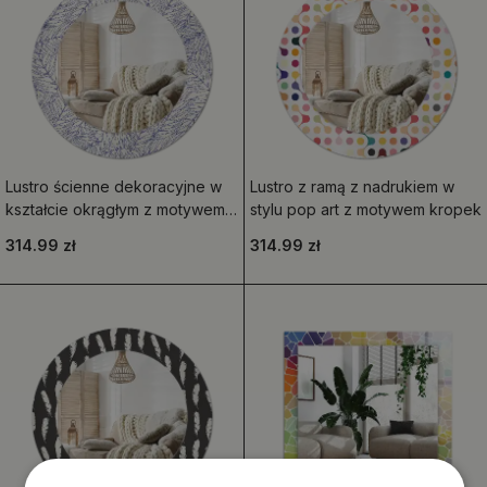
Lustro ścienne dekoracyjne w
Lustro z ramą z nadrukiem w
kształcie okrągłym z motywem
stylu pop art z motywem kropek
konturu tropikalnej palmy
314.99 zł
314.99 zł