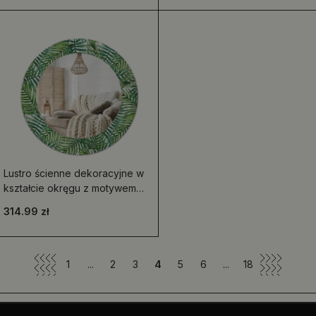
Lustro ścienne dekoracyjne w
kształcie okręgu z motywem
tropikalnej palmy
314.99 zł
1
...
2
3
4
5
6
...
18