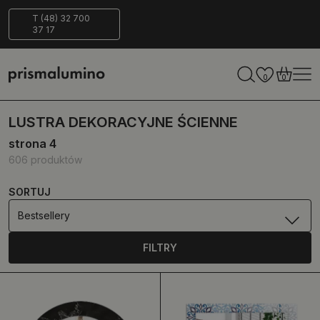
pieczna
ECO-
T (48) 32 700
37 17
tawa
Friendly
0
0
LUSTRA DEKORACYJNE ŚCIENNE
strona 4
606 produktów
SORTUJ
Bestsellery
FILTRY