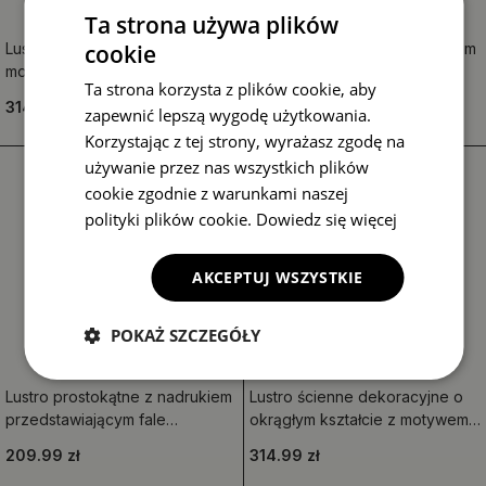
Ta strona używa plików
cookie
Lustro z drukowaną ramką w
Lustro prostokątne z nadrukiem
motywie czarno-białych piór
w motyw kolorowej
Ta strona korzysta z plików cookie, aby
abstrakcyjnej mozaiki
314.99 zł
209.99 zł
zapewnić lepszą wygodę użytkowania.
Korzystając z tej strony, wyrażasz zgodę na
używanie przez nas wszystkich plików
cookie zgodnie z warunkami naszej
polityki plików cookie.
Dowiedz się więcej
AKCEPTUJ WSZYSTKIE
POKAŻ SZCZEGÓŁY
Lustro prostokątne z nadrukiem
Lustro ścienne dekoracyjne o
przedstawiającym fale
okrągłym kształcie z motywem
drewniane
mistycznego wzoru
209.99 zł
314.99 zł